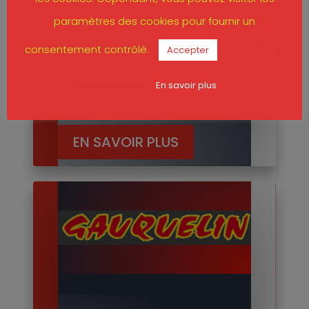
paramètres des cookies pour fournir un
consentement contrôlé.
Paramètres
Accepter
EPANDAGE
des Cookies
En savoir plus
EN SAVOIR PLUS