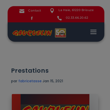

La Haie, 61220 Briouze

Contact

02.33.66.20.62
Prestations
par
fabricetasse
Jan 15, 2021