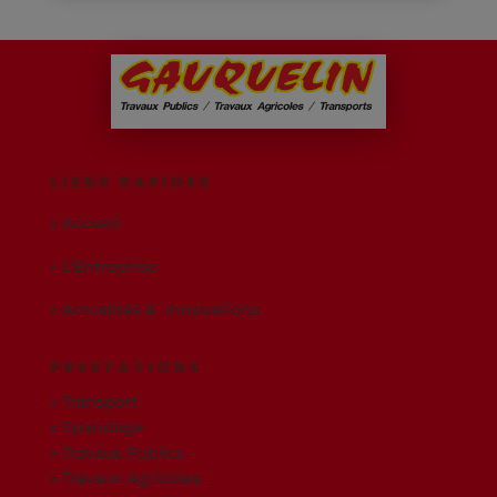
LIENS RAPIDES
» Accueil
» L’Entreprise
» Actualités & Innovations
PRESTATIONS
» Transport
» Epandage
» Travaux Publics
» Travaux Agricoles