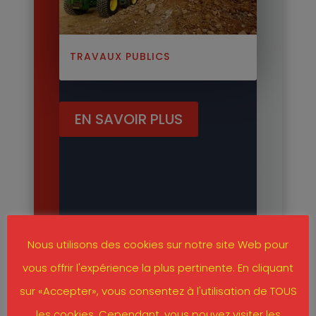
TRAVAUX PUBLICS
EN SAVOIR PLUS
Nous utilisons des cookies sur notre site Web pour
vous offrir l'expérience la plus pertinente. En cliquant
sur «Accepter», vous consentez à l'utilisation de TOUS
les cookies. Cependant, vous pouvez visiter les